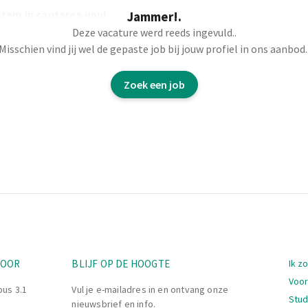
tem in cautarea unui
Jammer!.
Deze vacature werd reeds ingevuld..
Misschien vind jij wel de gepaste job bij jouw profiel in ons aanbod.
il de adaugarea
butoiului in care se
Zoek een job
Nav
TOOR
BLIJF OP DE HOOGTE
Ik z
Voor
bus 3.1
Vul je e-mailadres in en ontvang onze
Stu
nieuwsbrief en info.