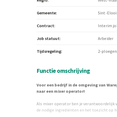
Regio:
West-Vlaa
Gemeente:
Sint-Elooi
Contract:
Interim jo
Job statuut:
Arbeider
Tijdsregeling:
2-ploegen
Functie omschrijving
Voor een bedrijf in de omgeving van War
naar een mixer operator!
Als mixer operator ben je verantwoordelijk
de nodige ingrediënten en het toezicht op 