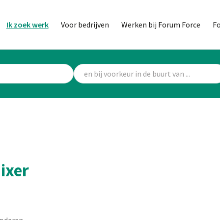
Ik zoek werk
Voor bedrijven
Werken bij Forum Force
F
ixer