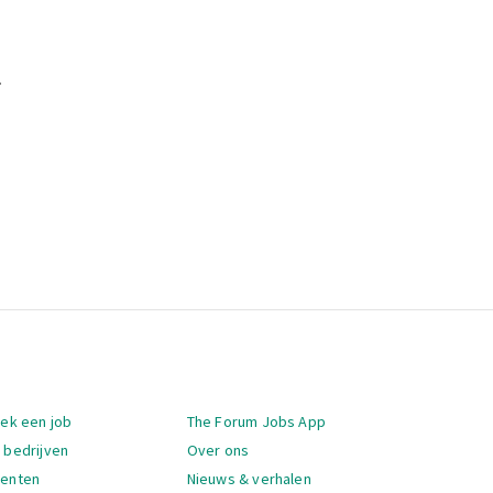
.
igatie
oek een job
The Forum Jobs App
 bedrijven
Over ons
denten
Nieuws & verhalen