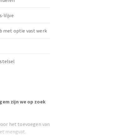
nderen
s-Vijve
b met optie vast werk
stelsel
egem zijn we op zoek
 voor het toevoegen van
het mengvat.