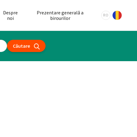
Despre
Prezentare generală a
RO
noi
birourilor
Căutare