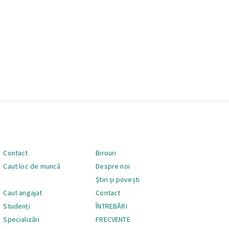
Navigare
Contact
Birouri
Caut loc de muncă
Despre noi
Știri și povești
Caut angajat
Contact
Studenți
ÎNTREBĂRI
Specializări
FRECVENTE