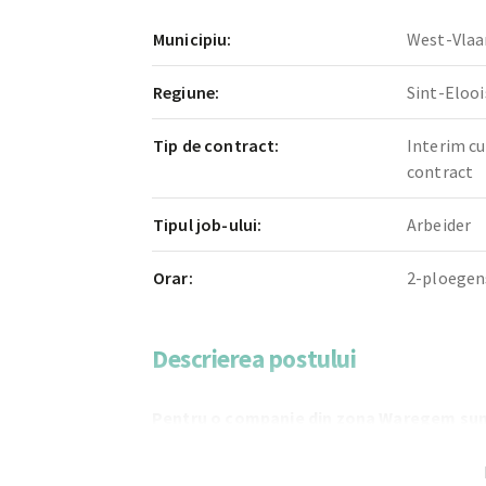
Municipiu:
West-Vlaa
Regiune:
Sint-Elooi
Tip de contract:
Interim cu
contract
Tipul job-ului:
Arbeider
Orar:
2-ploegen
Descrierea postului
Pentru o companie din zona Waregem sun
operator mixer!