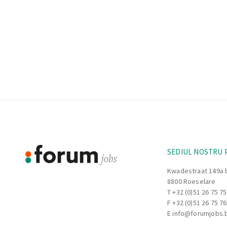
In calitate de operator mixer vei fi resposab
ingredientelor necesare si de supravegherea 
efectueaza amestecul.
Footer
Informație
SEDIUL NOSTRU 
Kwadestraat 149a 
8800 Roeselare
T
+32 (0)51 26 75 75
F +32 (0)51 26 75 76
E
info@forumjobs.