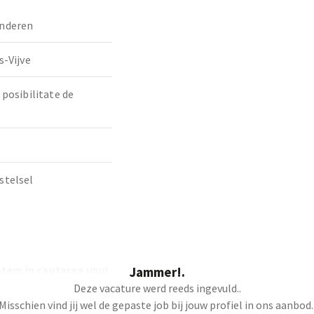
nderen
s-Vijve
 posibilitate de
stelsel
tem in cautarea unui
Jammer!.
Deze vacature werd reeds ingevuld..
Misschien vind jij wel de gepaste job bij jouw profiel in ons aanbod.