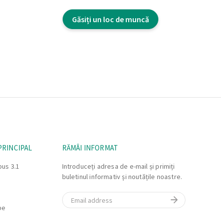
il de adaugarea
butoiului in care se
Găsiți un loc de muncă
PRINCIPAL
RĂMÂI INFORMAT
bus 3.1
Introduceți adresa de e-mail și primiți
buletinul informativ și noutățile noastre.
Email
be