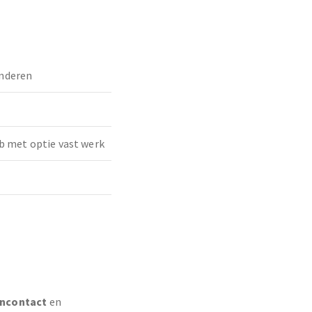
nderen
b met optie vast werk
encontact
en