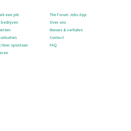
igatie
oek een job
The Forum Jobs App
 bedrijven
Over ons
denten
Nieuws & verhalen
ialisaties
Contact
iciteer spontaan
FAQ
oren
igatie