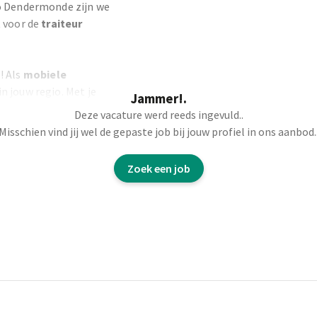
io Dendermonde zijn we
t voor de
traiteur
s
! Als
mobiele
in jouw regio. Met je
Jammer!.
nten een fijne
Deze vacature werd reeds ingevuld..
p
je de
klanten
naar
Misschien vind jij wel de gepaste job bij jouw profiel in ons aanbod.
Zoek een job
 het wegplaatsen.