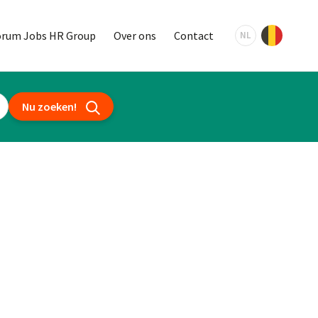
orum Jobs HR Group
Over ons
Contact
NL
Nu zoeken!