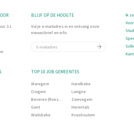
Nav
TOOR
BLIJF OP DE HOOGTE
Ik z
Voor
bus 3.1
Vul je e-mailadres in en ontvang onze
Stu
nieuwsbrief en info.
Spec
E-mail
Soll
be
Kant
Nav
S
TOP 10 JOB GEMEENTES
Waregem
Harelbeke
Ooigem
Luingne
Beveren (Roeselare)
Zwevegem
Gent
Herentals
Wielsbeke
Kruishoutem