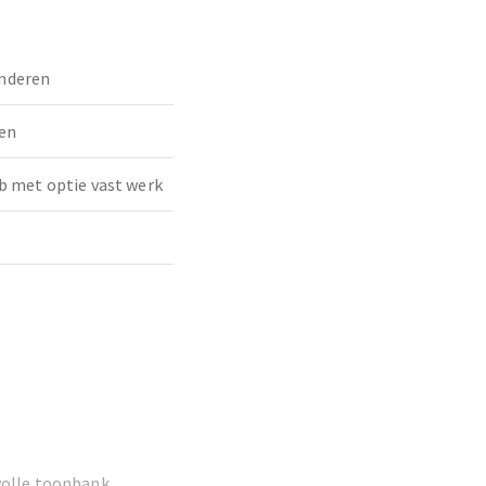
nderen
en
b met optie vast werk
 volle toonbank