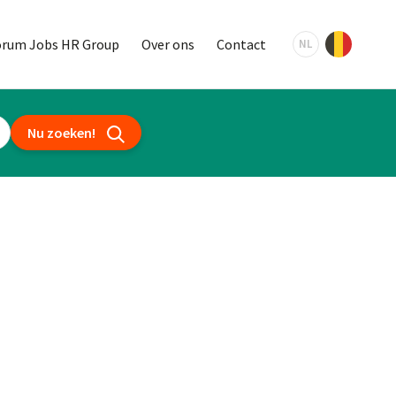
orum Jobs HR Group
Over ons
Contact
NL
Nu zoeken!