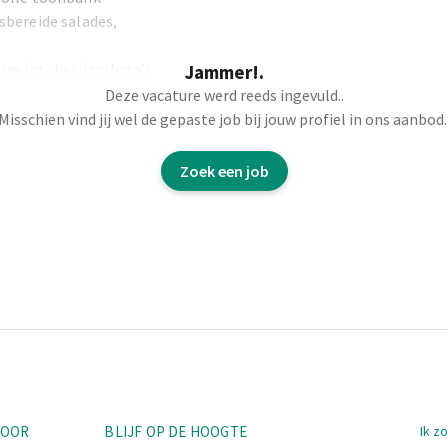
sbereide salades,
uw (atelier-)collega’s
Jammer!.
zelfbedieningstoog
Deze vacature werd reeds ingevuld..
et bereiden van de
Misschien vind jij wel de gepaste job bij jouw profiel in ons aanbod.
j het lossen van de
Zoek een job
Nav
TOOR
BLIJF OP DE HOOGTE
Ik z