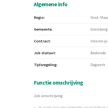
Algemene info
Regio:
Oost-Vlaa
Gemeente:
Gremberg
Contract:
Interim jo
Job statuut:
Bediende
Tijdsregeling:
Dagwerk
Functie omschrijving
Job omschrijving
Je zorgt voor een dagelijks verzorgde en