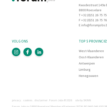
Kwadestraat 149a 
8800 Roeselare
T
+32 (0)51 26 75 75
F +32 (0)51 26 75 76
E
info@forumjobs.
VOLG ONS
TOP 5 PROVINCIE
West-Vlaanderen
Oost-Vlaanderen
Antwerpen
Limburg
Henegouwen
Pagina's
privacy
cookies
disclaimer
Forum Jobs © 2026
site by SKINN
Legaal
Forum Jobs nv | 8800 Roeselare | Member of Federgon | BTW: BE 0460.046.650 | RP