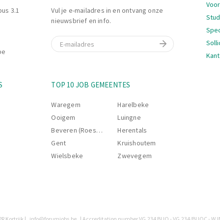
Voor
bus 3.1
Vul je e-mailadres in en ontvang onze
Stu
nieuwsbrief en info.
Spec
E-mail
Soll
be
Kant
Nav
S
TOP 10 JOB GEMEENTES
Waregem
Harelbeke
Ooigem
Luingne
Beveren (Roeselare)
Herentals
Gent
Kruishoutem
Wielsbeke
Zwevegem
R Kortrijk |
info@forumjobs.be
| Accreditation number VG.234 BUO - VG.234/BUOC - W.I