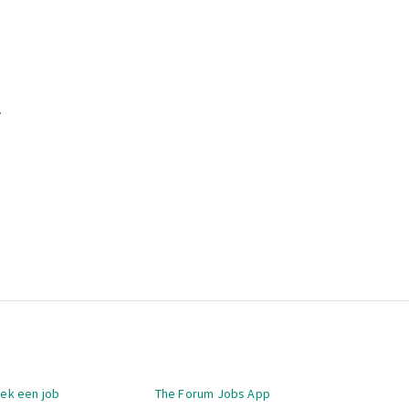
.
igatie
oek een job
The Forum Jobs App