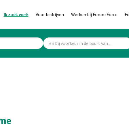
Ik zoek werk
Voor bedrijven
Werken bij Forum Force
F
mme