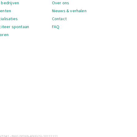
 bedrijven
Over ons
denten
Nieuws & verhalen
ialisaties
Contact
iciteer spontaan
FAQ
oren
igatie
NT041 - BHG 00269-40(6)(5)-20121121