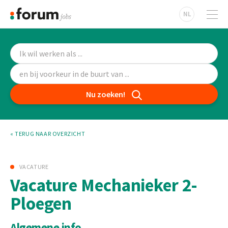
NL
Nu zoeken!
« TERUG NAAR OVERZICHT
VACATURE
Vacature Mechanieker 2-
Ploegen
Algemene info