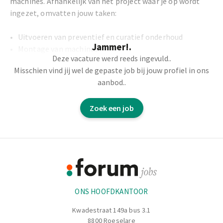
machines. Afhankelijk van het project waar je op wordt
ingezet, omvatten jouw taken:
Uitvoeren van preventief en curatief onderhoud
Jammer!.
Montage van machines
Deze vacature werd reeds ingevuld..
Hydraulische en pneumatische montage
Misschien vind jij wel de gepaste job bij jouw profiel in ons
Onderhouden en herstellen van mechanische
aanbod..
installaties
Zoek een job
Je werkt afwisselend in een 2-ploegenrooster:
Vroege ploeg: 5u – 13u
Footer
Late ploeg: 13u – 21u
Informatie
Je bent verantwoordelijk voor je eigen planning en
verplaatsingen, en werkt regelmatig zelfstandig op
ONS HOOFDKANTOOR
locatie met je eigen uitgeruste bedrijfswagen.
Kwadestraat 149a bus 3.1
8800 Roeselare