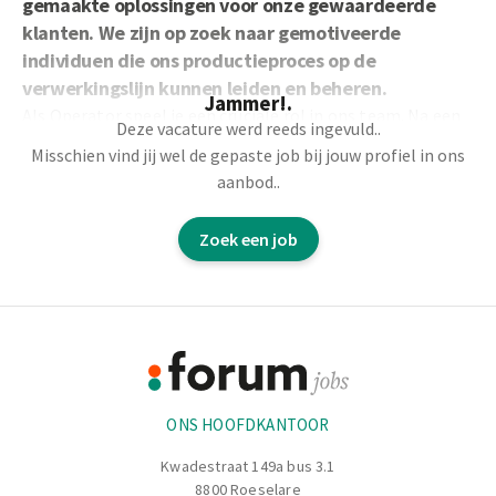
gemaakte oplossingen voor onze gewaardeerde
klanten. We zijn op zoek naar gemotiveerde
individuen die ons productieproces op de
verwerkingslijn kunnen leiden en beheren.
Jammer!.
Als Operator speel je een cruciale rol in ons team. Na een
Deze vacature werd reeds ingevuld..
grondige interne opleiding ben je verantwoordelijk voor
Misschien vind jij wel de gepaste job bij jouw profiel in ons
het efficiënt bedienen van de machines, het monteren van
aanbod..
de stansen, het mengen van de inkt en het waarborgen
van de hoogste kwaliteit van het eindproduct. Veiligheid
Zoek een job
staat altijd voorop tijdens dit proces.
Footer
Informatie
ONS HOOFDKANTOOR
Kwadestraat 149a bus 3.1
8800 Roeselare