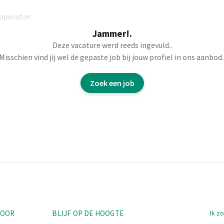
 operator
Jammer!.
Deze vacature werd reeds ingevuld..
en weer afhalen.
Misschien vind jij wel de gepaste job bij jouw profiel in ons aanbod.
Zoek een job
Nav
TOOR
BLIJF OP DE HOOGTE
Ik z