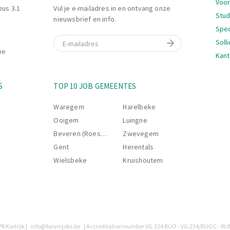
Voor
bus 3.1
Vul je e-mailadres in en ontvang onze
Stu
nieuwsbrief en info.
Spec
E-mail
Soll
be
Kant
Nav
S
TOP 10 JOB GEMEENTES
Waregem
Harelbeke
Ooigem
Luingne
Beveren (Roeselare)
Zwevegem
Gent
Herentals
Wielsbeke
Kruishoutem
R Kortrijk |
info@forumjobs.be
| Accreditation number VG.234 BUO - VG.234/BUOC - W.I