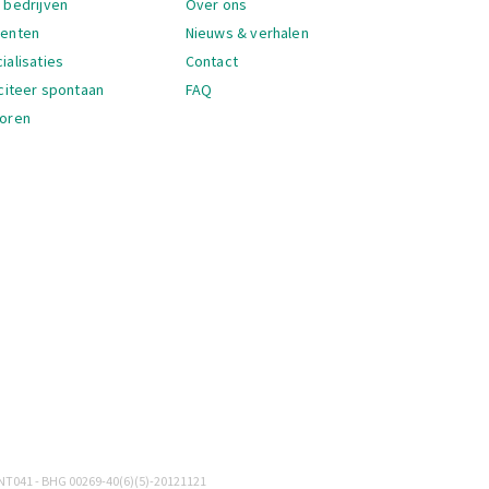
 bedrijven
Over ons
denten
Nieuws & verhalen
ialisaties
Contact
iciteer spontaan
FAQ
oren
igatie
NT041 - BHG 00269-40(6)(5)-20121121