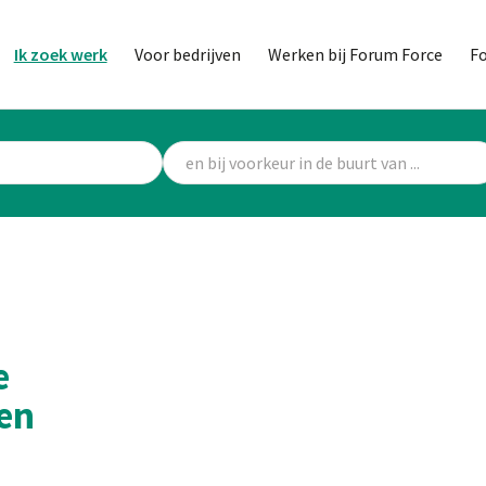
Ik zoek werk
Voor bedrijven
Werken bij Forum Force
F
e
en