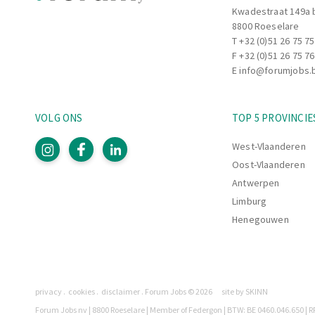
Kwadestraat 149a 
8800 Roeselare
T
+32 (0)51 26 75 75
F +32 (0)51 26 75 76
E
info@forumjobs.
VOLG ONS
TOP 5 PROVINCIE
West-Vlaanderen
Oost-Vlaanderen
Antwerpen
Limburg
Henegouwen
Pagina's
privacy
cookies
disclaimer
Forum Jobs © 2026
site by SKINN
Legaal
Forum Jobs nv | 8800 Roeselare | Member of Federgon | BTW: BE 0460.046.650 | RP