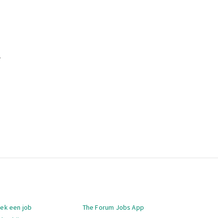
.
igatie
oek een job
The Forum Jobs App