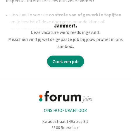
inspectie. Interesse? Lees dan zeker verder!
Je staat in voor de
controle van afgewerkte tapijten
en je beslist of deze doorgaan naar de klant of
Jammer!.
gecorrigeerd moeten worden.
Deze vacature werd reeds ingevuld..
Je zal
lijmen, stomen, bijsnijden van fouten en
Misschien vind jij wel de gepaste job bij jouw profiel in ons
bijkleuren van tapijten
indien nodig.
aanbod..
Omrollen
van tapijten.
Retours
bekijken en aanpassen.
Zoek een job
Elke actie die je onderneemt
registreer
je.
Footer
Informatie
ONS HOOFDKANTOOR
Kwadestraat 149a bus 3.1
8800 Roeselare