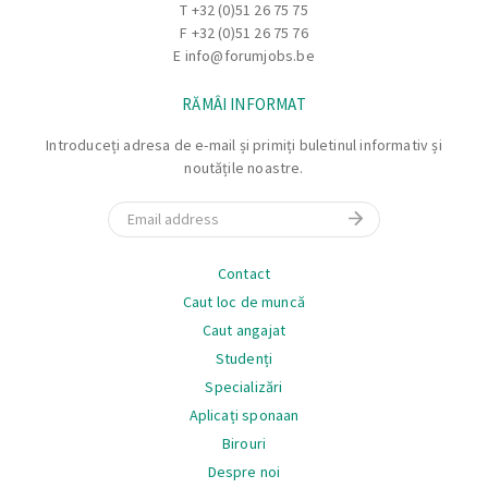
T
+32 (0)51 26 75 75
F +32 (0)51 26 75 76
E
info@forumjobs.be
RĂMÂI INFORMAT
Introduceți adresa de e-mail și primiți buletinul informativ și
noutățile noastre.
Email
Navigare
Contact
Caut loc de muncă
Caut angajat
Studenți
Specializări
Aplicați sponaan
Birouri
Despre noi