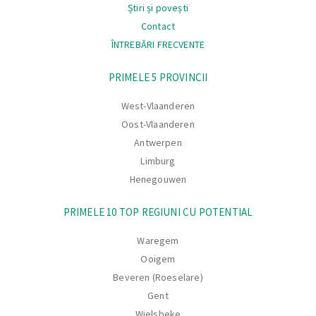
Știri și povești
Contact
ÎNTREBĂRI FRECVENTE
Navigare
PRIMELE 5 PROVINCII
West-Vlaanderen
Oost-Vlaanderen
Antwerpen
Limburg
Henegouwen
PRIMELE 10 TOP REGIUNI CU POTENTIAL
Waregem
Ooigem
Beveren (Roeselare)
Gent
Wielsbeke