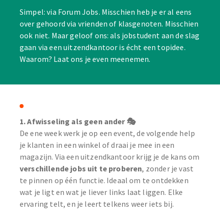
Simpel: via Forum Jobs. Misschien heb je er al eens
over gehoord via vrienden of klasgenoten. Misschien
ook niet. Maar geloof ons: als jobstudent aan de slag
gaan via een uitzendkantoor is écht een topidee.
Waarom? Laat ons je even meenemen.
1. Afwisseling als geen ander 🎭
De ene week werk je op een event, de volgende help
je klanten in een winkel of draai je mee in een
magazijn. Via een uitzendkantoor krijg je de kans om
verschillende jobs uit te proberen
, zonder je vast
te pinnen op één functie. Ideaal om te ontdekken
wat je ligt en wat je liever links laat liggen. Elke
ervaring telt, en je leert telkens weer iets bij.