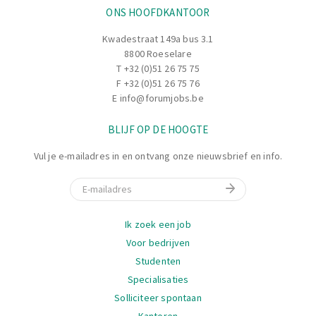
ONS HOOFDKANTOOR
Kwadestraat 149a bus 3.1
8800 Roeselare
T
+32 (0)51 26 75 75
F +32 (0)51 26 75 76
E
info@forumjobs.be
BLIJF OP DE HOOGTE
Vul je e-mailadres in en ontvang onze nieuwsbrief en info.
E-mail
Navigatie
Ik zoek een job
Voor bedrijven
Studenten
Specialisaties
Solliciteer spontaan
Kantoren