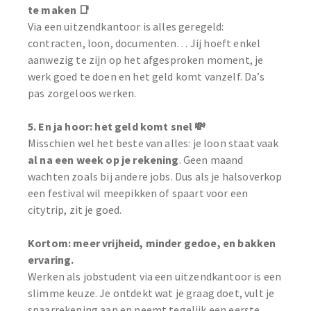
te maken 📑
Via een uitzendkantoor is alles geregeld:
contracten, loon, documenten… Jij hoeft enkel
aanwezig te zijn op het afgesproken moment, je
werk goed te doen en het geld komt vanzelf. Da’s
pas zorgeloos werken.
5. En ja hoor: het geld komt snel 💸
Misschien wel het beste van alles: je loon staat vaak
al na een week op je rekening
. Geen maand
wachten zoals bij andere jobs. Dus als je halsoverkop
een festival wil meepikken of spaart voor een
citytrip, zit je goed.
Kortom: meer vrijheid, minder gedoe, en bakken
ervaring.
Werken als jobstudent via een uitzendkantoor is een
slimme keuze. Je ontdekt wat je graag doet, vult je
spaarrekening aan en neemt tegelijk een eerste