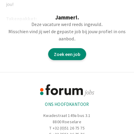
jou!
Jammer!.
Takenpakket:
Deze vacature werd reeds ingevuld..
Misschien vind jij wel de gepaste job bij jouw profiel in ons
Je zorgt ervoor dat het bind-proces van de platen vlot
aanbod..
verloopt (machinaal en manueel)
Controleren of de bundels correct en stevig zijn
Zoek een job
vastgemaakt
Zorgen voor een nette en veilige werkplek
Rijden met de heftruck
voor het verplaatsen van
Footer
goederen
Informatie
ONS HOOFDKANTOOR
Kwadestraat 149a bus 3.1
8800 Roeselare
T
+32 (0)51 26 75 75