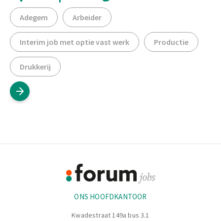
Adegem
Arbeider
Interim job met optie vast werk
Productie
Drukkerij
Footer
Informatie
ONS HOOFDKANTOOR
Kwadestraat 149a bus 3.1