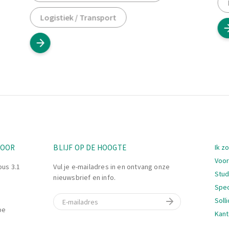
Logistiek / Transport
Nav
TOOR
BLIJF OP DE HOOGTE
Ik z
Voor
bus 3.1
Vul je e-mailadres in en ontvang onze
Stu
nieuwsbrief en info.
Spec
E-mail
Soll
be
Kant