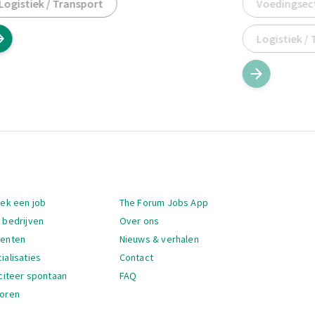
Logistiek / Transport
Voedingsec
Logistiek /
igatie
oek een job
The Forum Jobs App
 bedrijven
Over ons
denten
Nieuws & verhalen
ialisaties
Contact
iciteer spontaan
FAQ
oren