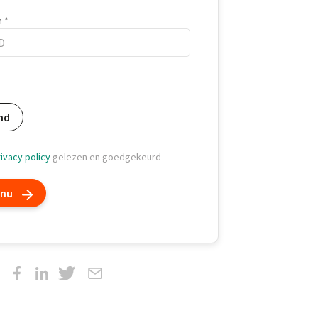
m
m
nd
ivacy policy
gelezen en goedgekeurd
 nu