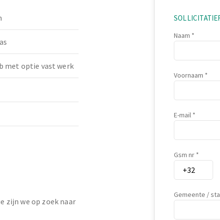
n
SOLLICITATI
Naam
as
b met optie vast werk
Voornaam
E-mail
Gsm nr
Gemeente / st
ie zijn we op zoek naar