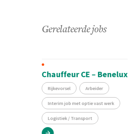
Gerelateerde jobs
oorde
Chauffeur CE – Benelux
Rijkevorsel
Arbeider
Interim job met optie vast werk
Logistiek / Transport
erk