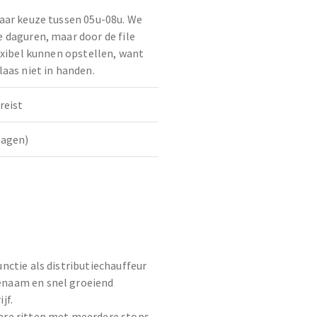
aar keuze tussen 05u-08u. We
 daguren, maar door de file
exibel kunnen opstellen, want
aas niet in handen.
reist
wagen)
d
unctie als distributiechauffeur
enaam en snel groeiend
jf.
are ritten met meerdere stops