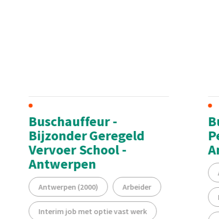
Buschauffeur -
B
Bijzonder Geregeld
P
Vervoer School -
A
Antwerpen
Antwerpen (2000)
Arbeider
Interim job met optie vast werk