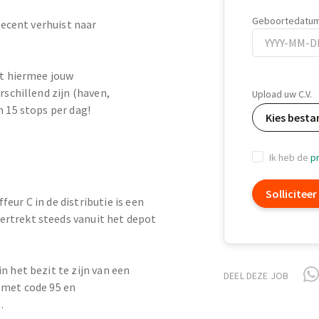
Geboortedatu
 recent verhuist naar
rt hiermee jouw
Geboortedatu
rschillend zijn (haven,
Upload uw C.V.
n 15 stops per dag!
Kies besta
Ik heb de
pr
Solliciteer
feur C in de distributie is een
ertrekt steeds vanuit het depot
in het bezit te zijn van een
DEEL DEZE JOB
C met code 95 en
.