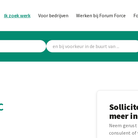
Ik zoek werk
Voor bedrijven
Werken bij Forum Force
F
C
Sollici
meer in
Neem gerust 
consulent of v