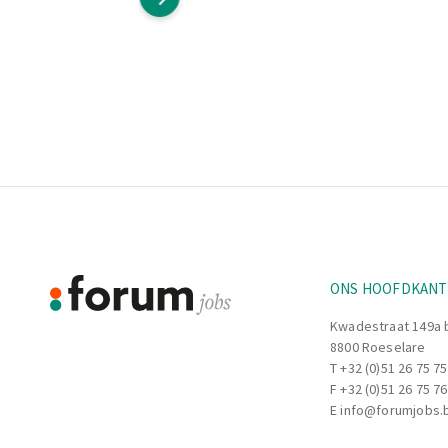
Footer
Informatie
ONS HOOFDKAN
Kwadestraat 149a 
8800 Roeselare
T
+32 (0)51 26 75 75
F +32 (0)51 26 75 76
E
info@forumjobs.