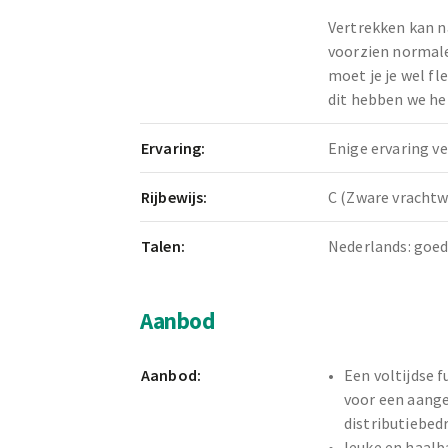
Vertrekken kan n
voorzien normale
moet je je wel fl
dit hebben we hel
Ervaring:
Enige ervaring ve
Rijbewijs:
C (Zware vracht
Talen:
Nederlands: goe
Aanbod
Aanbod:
Een voltijdse f
voor een aang
distributiebedri
leuke en haalb