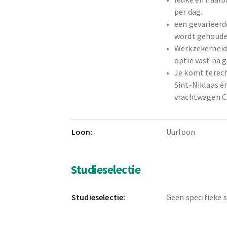
per dag.
een gevarieerd
wordt gehouden
Werkzekerheid 
optie vast na 
Je komt terecht
Sint-Niklaas é
vrachtwagen C
Loon:
Uurloon
Studieselectie
Studieselectie:
Geen specifieke 