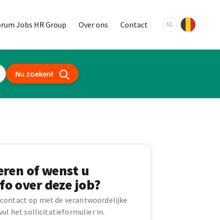
orum Jobs HR Group
Over ons
Contact
NL
Nu zoeken!
teren of wenst u
fo over deze job?
contact op met de verantwoordelijke
ul het sollicitatieformulier in.