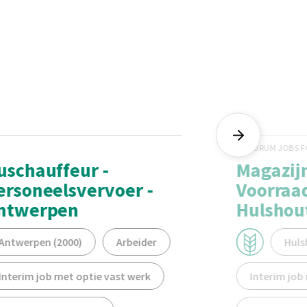
FORUM JOBS 
uschauffeur -
Magazij
ersoneelsvervoer -
Voorraa
ntwerpen
Hulshou
Antwerpen (2000)
Arbeider
Huls
Interim job met optie vast werk
Interim job