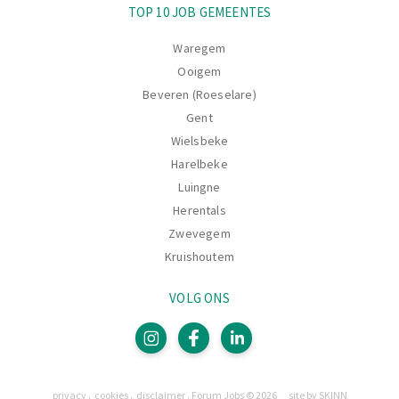
TOP 10 JOB GEMEENTES
Waregem
Ooigem
Beveren (Roeselare)
Gent
Wielsbeke
Harelbeke
Luingne
Herentals
Zwevegem
Kruishoutem
VOLG ONS
Pagina's
privacy
cookies
disclaimer
Forum Jobs © 2026
site by SKINN