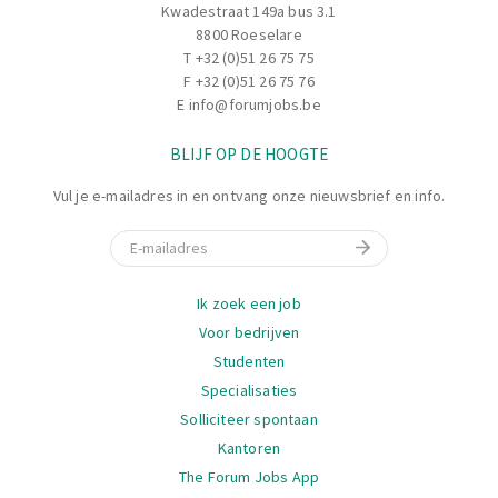
Kwadestraat 149a bus 3.1
8800 Roeselare
T
+32 (0)51 26 75 75
F +32 (0)51 26 75 76
E
info@forumjobs.be
BLIJF OP DE HOOGTE
Vul je e-mailadres in en ontvang onze nieuwsbrief en info.
E-mail
Navigatie
Ik zoek een job
Voor bedrijven
Studenten
Specialisaties
Solliciteer spontaan
Kantoren
The Forum Jobs App