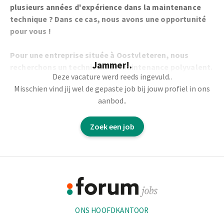
plusieurs années d'expérience dans la maintenance
technique ? Dans ce cas, nous avons une opportunité
pour vous !
Pour une entreprise située à Oostvleteren, nous
Jammer!.
recherchons un technicien de maintenance polyvalent.
Deze vacature werd reeds ingevuld..
Misschien vind jij wel de gepaste job bij jouw profiel in ons
Vos tâches :
aanbod..
Vous êtes responsable du fonctionnement
Zoek een job
irréprochable des machines et des installations.
Entretien curatif et préventif par le biais de tournées
d'inspection et de contrôle.
Footer
La résolution des pannes, l'identification et le
signalement des déficiences.
Informatie
Gestion de l'entrepôt ;fait partie d'une équipe de service
et/ou d'intervention de réserve ;donne des conseils et
ONS HOOFDKANTOOR
une formation aux nouveaux collègues et dirige le
personnel externe en cas de panne.