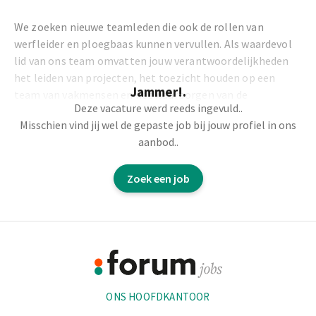
We zoeken nieuwe teamleden die ook de rollen van
werfleider en ploegbaas kunnen vervullen. Als waardevol
lid van ons team omvatten jouw verantwoordelijkheden
het leiden van projecten, het toezicht houden op een
Jammer!.
team van vakmensen en het waarborgen van de
Deze vacature werd reeds ingevuld..
onberispelijke uitvoering van dakprojecten.
Misschien vind jij wel de gepaste job bij jouw profiel in ons
aanbod..
Jouw Taken:
Zoek een job
Uitvoeren van dakprojecten met precisie en
vakmanschap.
Leiden en coördineren van werfactiviteiten.
Footer
Motiveren en beheren van het team om
projectdoelstellingen te bereiken.
Informatie
Zorgen voor een veilige werkomgeving en naleven van
alle veiligheidsnormen.
ONS HOOFDKANTOOR
Effectief communiceren met klanten en het
management om de voortgang van projecten te