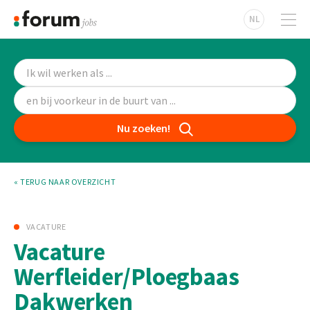
NL
Nu zoeken!
« TERUG NAAR OVERZICHT
VACATURE
Vacature
Werfleider/Ploegbaas
Dakwerken