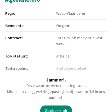
Regio:
West-Vlaanderen
Gemeente:
Ooigem
Contract:
Interim job met optie vast
werk
Job statuut:
Arbeider
Tijdsregeling:
2-ploegenstelsel
Jammer!.
Deze vacature werd reeds ingevuld..
Functie omschrijving
Misschien vind jij wel de gepaste job bij jouw profiel in ons
aanbod..
Ben jij een doener met zin voor kwalititeit?
Zoek een job