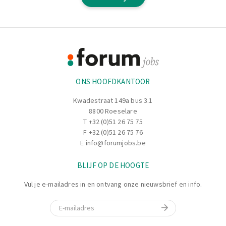
Heb jij ervaring? Of interesse om ervaring op te doen?
Footer
Informatie
ONS HOOFDKANTOOR
Kwadestraat 149a bus 3.1
8800 Roeselare
T
+32 (0)51 26 75 75
F +32 (0)51 26 75 76
E
info@forumjobs.be
BLIJF OP DE HOOGTE
Vul je e-mailadres in en ontvang onze nieuwsbrief en info.
E-mail