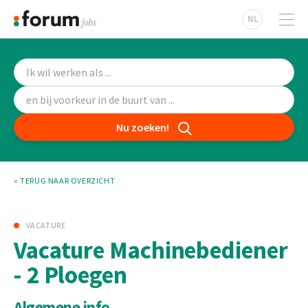
NL
Nu zoeken!
« TERUG NAAR OVERZICHT
VACATURE
Vacature Machinebediener
- 2 Ploegen
Algemene info