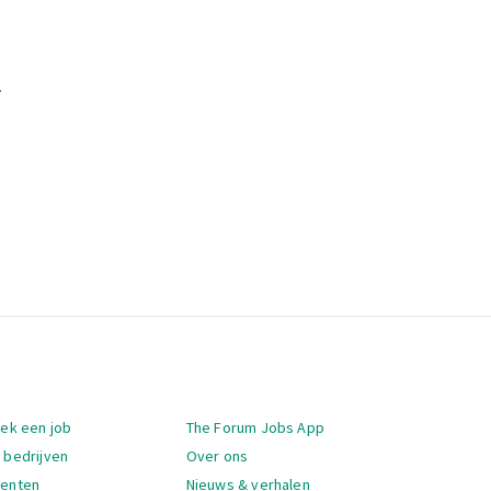
.
igatie
oek een job
The Forum Jobs App
 bedrijven
Over ons
denten
Nieuws & verhalen