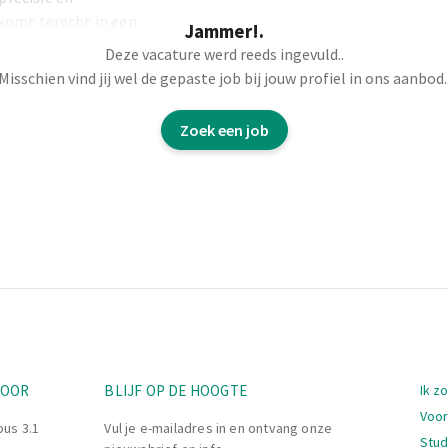
komt terecht in een
Jammer!.
e bouwprojecten.
Deze vacature werd reeds ingevuld..
Misschien vind jij wel de gepaste job bij jouw profiel in ons aanbod.
verschillende taken
Zoek een job
g
, waaronder:
n
en
Nav
TOOR
BLIJF OP DE HOOGTE
Ik z
Voor
bus 3.1
Vul je e-mailadres in en ontvang onze
Stu