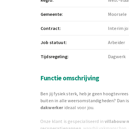
Regio:
West-Vlaa
Gemeente:
Moorsele
Contract:
Interim jo
Job statuut:
Arbeider
Tijdsregeling:
Dagwerk
Functie omschrijving
Ben jij fysiek sterk, heb je geen hoogtevrees
buiten in alle weersomstandigheden? Dan is 
dakwerker
ideaal voor jou.
Onze klant is gespecialiseerd in
villabouw 
recuperatiepannen
, waarbij vakmanschap, 