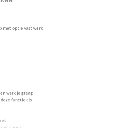
nderen
b met optie vast werk
 en werk je graag
deze functie als
met
precisie en