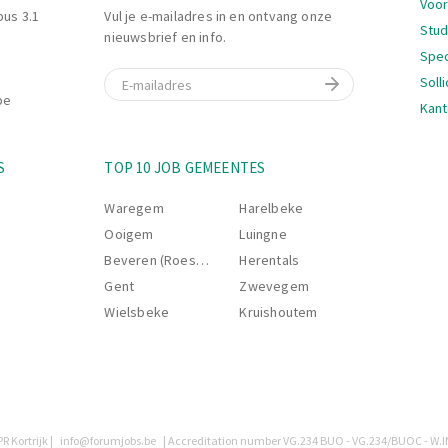
Voor
bus 3.1
Vul je e-mailadres in en ontvang onze
Stu
nieuwsbrief en info.
l propre, ordonné et
Spec
 et environnement.
E-mail
Soll
be
Kant
il et une
chacun, encourager les
Nav
S
TOP 10 JOB GEMEENTES
eam Supervisor pour
Waregem
Harelbeke
Ooigem
Luingne
Beveren (Roeselare)
Herentals
Gent
Zwevegem
Wielsbeke
Kruishoutem
R Kortrijk |
info@forumjobs.be
| Accreditation number VG.234 BUO - VG.234/BUOC - W.I