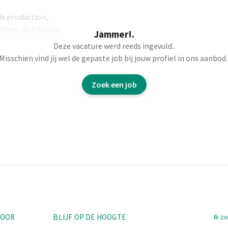
de production,
mbres de l'équipe,
Jammer!.
 consignes, former les
Deze vacature werd reeds ingevuld..
Misschien vind jij wel de gepaste job bij jouw profiel in ons aanbod.
 et à l'utilisation des
Zoek een job
: goût, couleur, format,
et intervenir si
bsence ou d'arrêt
service concerné.
e les équipes,
pe,
,
Nav
TOOR
BLIJF OP DE HOOGTE
Ik z
ances des membres de