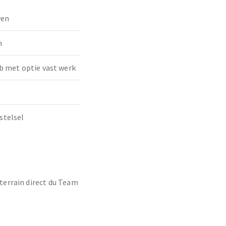
wen
n
b met optie vast werk
stelsel
 terrain direct du Team