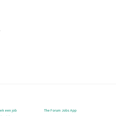
.
igatie
oek een job
The Forum Jobs App