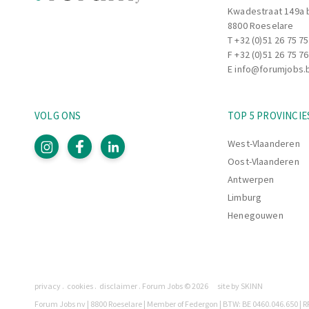
l'équipe,
Kwadestraat 149a 
8800 Roeselare
--> Maintenir un environnement de travai
T
+32 (0)51 26 75 75
conforme aux exigences qualité, sécurité
F +32 (0)51 26 75 76
Développement et ambiance d'équipe:
E
info@forumjobs.
--> Favoriser une bonne ambiance de trava
collaboration constructive,
--> Identifier les axes d'amélioration de 
VOLG ONS
TOP 5 PROVINCIE
progrès,
--> Travailler en lien étroit avec votre T
West-Vlaanderen
faire progresser l'équipe.
Oost-Vlaanderen
Antwerpen
Limburg
Henegouwen
Pagina's
privacy
cookies
disclaimer
Forum Jobs © 2026
site by SKINN
Legaal
Forum Jobs nv | 8800 Roeselare | Member of Federgon | BTW: BE 0460.046.650 | RP