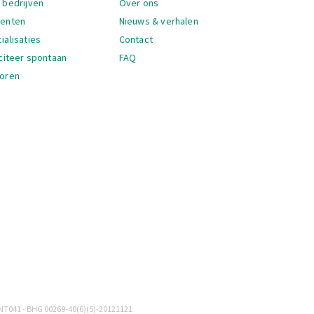
 bedrijven
Over ons
denten
Nieuws & verhalen
ialisaties
Contact
iciteer spontaan
FAQ
oren
igatie
NT041 - BHG 00269-40(6)(5)-20121121