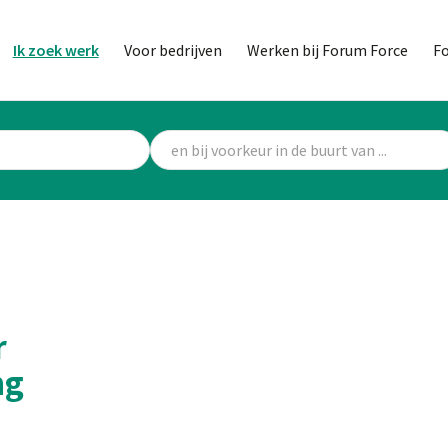
Ik zoek werk
Voor bedrijven
Werken bij Forum Force
F
r
ng