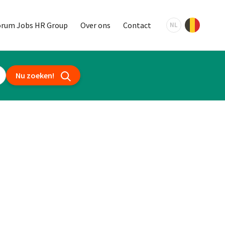
orum Jobs HR Group
Over ons
Contact
NL
Nu zoeken!