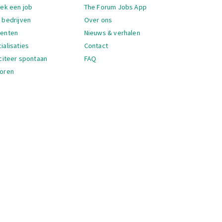
igatie
oek een job
The Forum Jobs App
 bedrijven
Over ons
denten
Nieuws & verhalen
ialisaties
Contact
iciteer spontaan
FAQ
oren
igatie