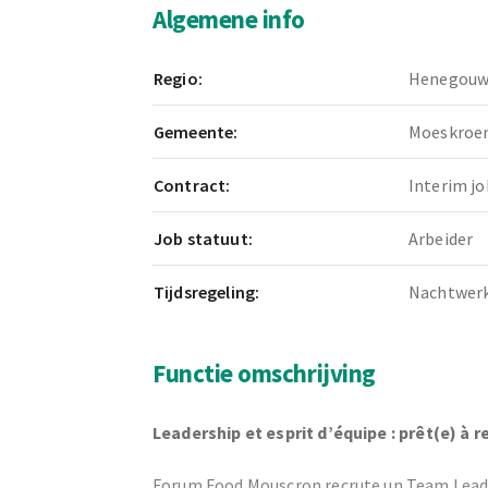
Algemene info
Regio:
Henegou
Gemeente:
Moeskroe
Contract:
Interim jo
Job statuut:
Arbeider
Tijdsregeling:
Nachtwer
Functie omschrijving
Leadership et esprit d’équipe : prêt(e) à re
Forum Food Mouscron recrute un Team Leade