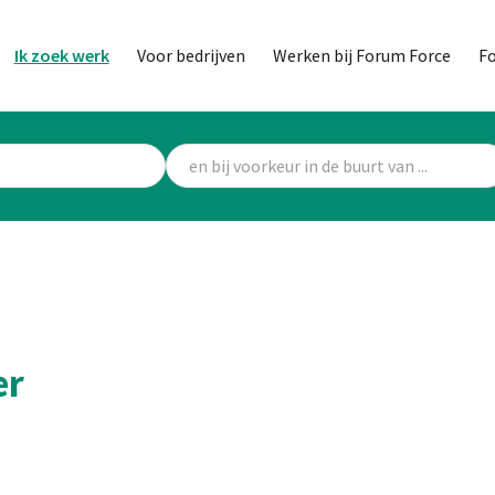
Ik zoek werk
Voor bedrijven
Werken bij Forum Force
F
er