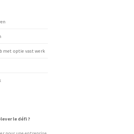
wen
n
b met optie vast werk
k
lever le défi ?
r pour une entreprise