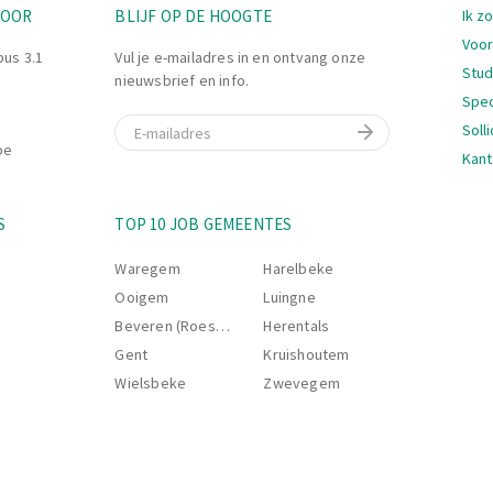
Nav
TOOR
BLIJF OP DE HOOGTE
Ik z
Voor
bus 3.1
Vul je e-mailadres in en ontvang onze
Stu
nieuwsbrief en info.
Spec
E-mail
Soll
be
Kant
Nav
S
TOP 10 JOB GEMEENTES
Waregem
Harelbeke
Ooigem
Luingne
Beveren (Roeselare)
Herentals
Gent
Kruishoutem
Wielsbeke
Zwevegem