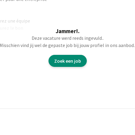
drez une équipe
urez le bon
Jammer!.
ct des standards
Deze vacature werd reeds ingevuld..
Misschien vind jij wel de gepaste job bij jouw profiel in ons aanbod.
Zoek een job
 planning.
teurs.
s et gérer les non-
 le suivi des
 conforme et positif.