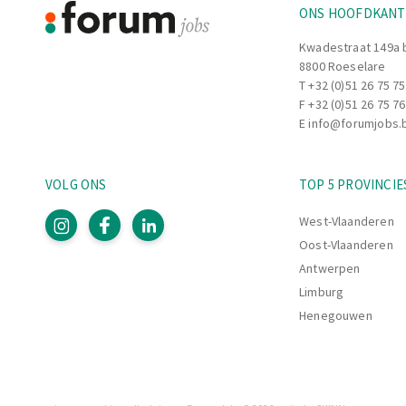
ONS HOOFDKAN
Kwadestraat 149a 
8800 Roeselare
T
+32 (0)51 26 75 75
F +32 (0)51 26 75 76
E
info@forumjobs.
VOLG ONS
TOP 5 PROVINCIE
West-Vlaanderen
Oost-Vlaanderen
Antwerpen
Limburg
Henegouwen