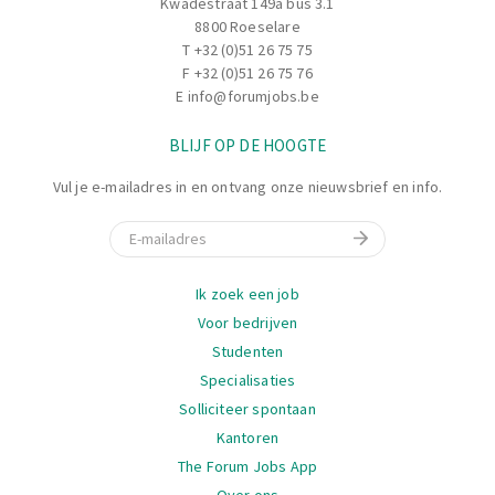
Kwadestraat 149a bus 3.1
8800 Roeselare
T
+32 (0)51 26 75 75
F +32 (0)51 26 75 76
E
info@forumjobs.be
BLIJF OP DE HOOGTE
Vul je e-mailadres in en ontvang onze nieuwsbrief en info.
E-mail
Navigatie
Ik zoek een job
Voor bedrijven
Studenten
Specialisaties
Solliciteer spontaan
Kantoren
The Forum Jobs App
Over ons