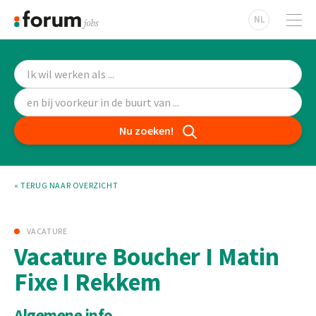
NL
Nu zoeken!
« TERUG NAAR OVERZICHT
VACATURE
Vacature Boucher I Matin
Fixe I Rekkem
Algemene info