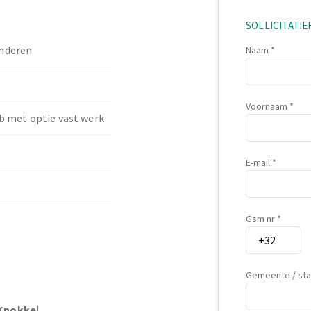
SOLLICITATI
nderen
Naam
Voornaam
b met optie vast werk
E-mail
Gsm nr
Gemeente / st
Knokke
!