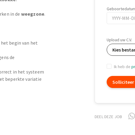
Geboortedatu
rken in de
weegzone
.
Geboortedatu
Upload uw C.V.
 het begin van het
Kies besta
gens de
Ik heb de
pr
orrect in het systeem
et beperkte variatie
Solliciteer
t
DEEL DEZE JOB