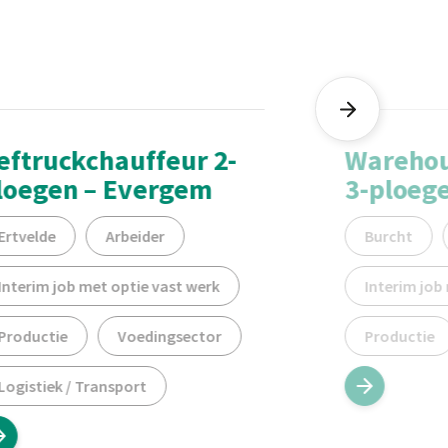
eftruckchauffeur 2-
Warehous
loegen – Evergem
3-ploeg
Ertvelde
Arbeider
Burcht
Interim job met optie vast werk
Interim job
Productie
Voedingsector
Productie
Logistiek / Transport