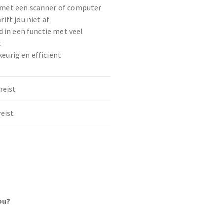
 met een scanner of computer
rift jou niet af
ed in een functie met veel
k
eurig en efficient
reist
reist
d
ou?