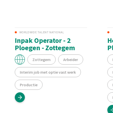
WORLDWIDE TALENT NATIONAL
Inpak Operator - 2
H
Ploegen - Zottegem
P
Zottegem
Arbeider
Interim job met optie vast werk
Productie