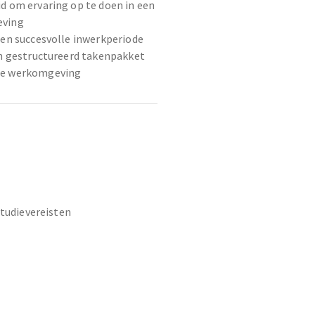
d om ervaring op te doen in een
eving
een succesvolle inwerkperiode
en gestructureerd takenpakket
he werkomgeving
studievereisten