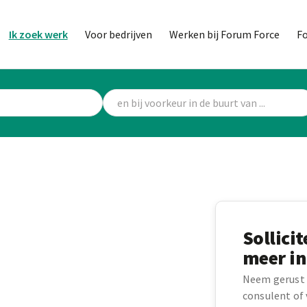
Ik zoek werk
Voor bedrijven
Werken bij Forum Force
F
Sollici
meer in
Neem gerust 
consulent of v