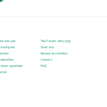
igatie
oek een job
The Forum Jobs App
 bedrijven
Over ons
denten
Nieuws & verhalen
ialisaties
Contact
iciteer spontaan
FAQ
oren
igatie