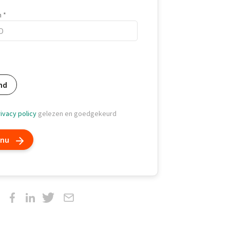
m
m
nd
ivacy policy
gelezen en goedgekeurd
 nu