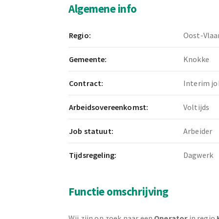
Algemene info
Regio:
Oost-Vlaa
Gemeente:
Knokke
Contract:
Interim jo
Arbeidsovereenkomst:
Voltijds
Job statuut:
Arbeider
Tijdsregeling:
Dagwerk
Functie omschrijving
Wij zijn op zoek naar een
Operator
in regio