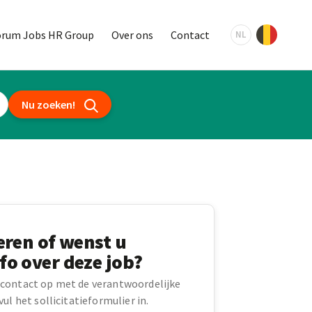
orum Jobs HR Group
Over ons
Contact
NL
Nu zoeken!
teren of wenst u
fo over deze job?
contact op met de verantwoordelijke
ul het sollicitatieformulier in.