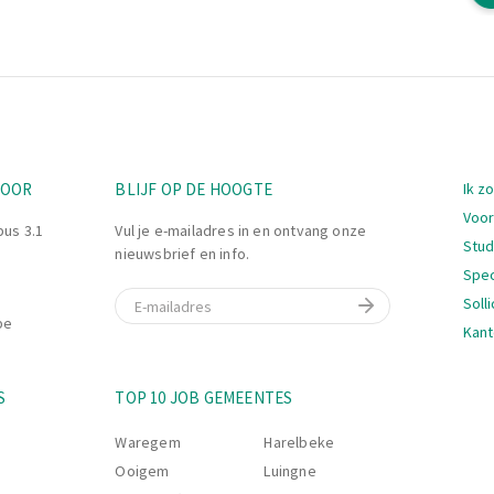
Nav
TOOR
BLIJF OP DE HOOGTE
Ik z
Voor
bus 3.1
Vul je e-mailadres in en ontvang onze
Stu
nieuwsbrief en info.
Spec
E-mail
Soll
be
Kant
Nav
S
TOP 10 JOB GEMEENTES
Waregem
Harelbeke
Ooigem
Luingne