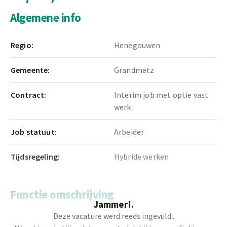
Algemene info
Regio:
Henegouwen
Gemeente:
Grandmetz
Contract:
Interim job met optie vast
werk
Job statuut:
Arbeider
Tijdsregeling:
Hybride werken
Functie omschrijving
Jammer!.
Deze vacature werd reeds ingevuld..
Assurer le suivi administratif des dossiers