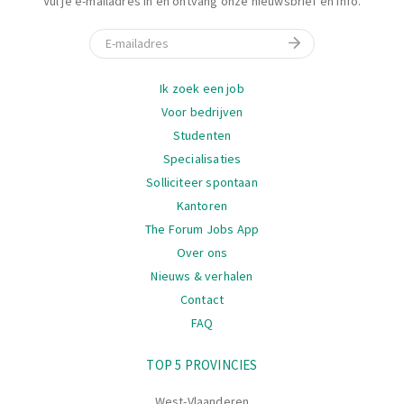
Vul je e-mailadres in en ontvang onze nieuwsbrief en info.
E-mail
Navigatie
Ik zoek een job
Voor bedrijven
Studenten
Specialisaties
Solliciteer spontaan
Kantoren
The Forum Jobs App
Over ons
Nieuws & verhalen
Contact
FAQ
Navigatie
TOP 5 PROVINCIES
West-Vlaanderen