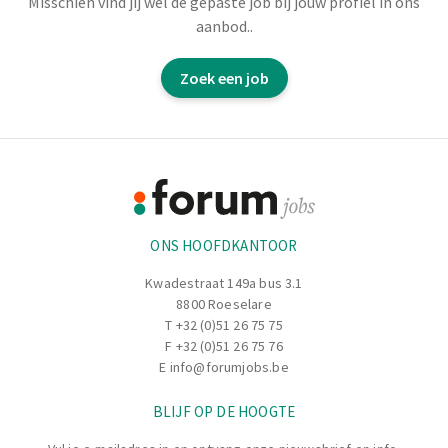
Misschien vind jij wel de gepaste job bij jouw profiel in ons
aanbod..
Gérer les commandes et la relation clients
Zoek een job
Soutenir les équipes commerciales au quotidien
Footer
Informatie
ONS HOOFDKANTOOR
Kwadestraat 149a bus 3.1
8800 Roeselare
T
+32 (0)51 26 75 75
F +32 (0)51 26 75 76
E
info@forumjobs.be
BLIJF OP DE HOOGTE