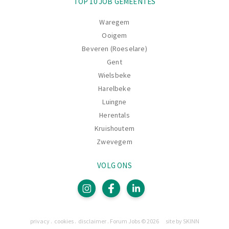
TOP 10 JOB GEMEENTES
Waregem
Ooigem
Beveren (Roeselare)
Gent
Wielsbeke
Harelbeke
Luingne
Herentals
Kruishoutem
Zwevegem
VOLG ONS
Pagina's
privacy
cookies
disclaimer
Forum Jobs © 2026
site by SKINN
Legaal