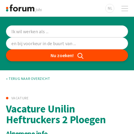
NL
Nu zoeken!
« TERUG NAAR OVERZICHT
VACATURE
Vacature Unilin
Heftruckers 2 Ploegen
Algemene info