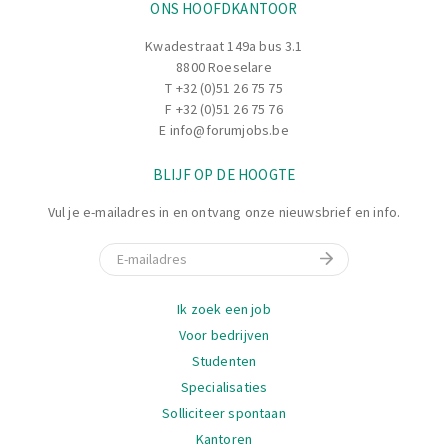
ONS HOOFDKANTOOR
finished products in accordance with the production
schedule.
Kwadestraat 149a bus 3.1
You will assess stock requirements and ensure the timely
8800 Roeselare
supply of the machine line.
T
+32 (0)51 26 75 75
You will be responsible for unloading lorries and entering
F +32 (0)51 26 75 76
goods into SAP, so that they can then be placed accurately
E
info@forumjobs.be
and in the right location.
BLIJF OP DE HOOGTE
Vul je e-mailadres in en ontvang onze nieuwsbrief en info.
E-mail
Navigatie
Ik zoek een job
Voor bedrijven
Studenten
Specialisaties
Solliciteer spontaan
Kantoren