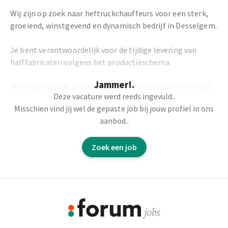
Wij zijn op zoek naar heftruckchauffeurs voor een sterk,
groeiend, winstgevend en dynamisch bedrijf in Desselgem.
Je bent verantwoordelijk voor de tijdige levering van
halffabricaten volgens het productieschema.
Jammer!.
Je beoordeelt de voorraadbehoeften en zorgt ervoor dat
Deze vacature werd reeds ingevuld..
de productielijn tijdig wordt bevoorraad.
Misschien vind jij wel de gepaste job bij jouw profiel in ons
aanbod..
Je bent verantwoordelijk voor het lossen van
vrachtwagens en het invoeren van goederen in SAP, zodat
Zoek een job
deze vervolgens nauwkeurig en op de juiste plaats kunnen
worden opgeslagen.
Footer
We are looking for forklift drivers for a strong, growing,
profitable and vibrant company based in Desselgem
Informatie
You will be responsible for the timely delivery of semi-