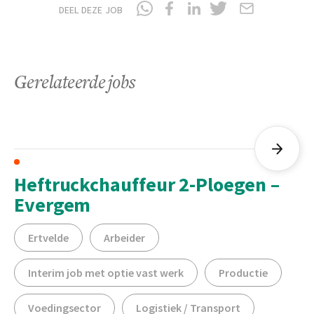
DEEL DEZE JOB
Gerelateerde jobs
Heftruckchauffeur 2-Ploegen –
Evergem
Ertvelde
Arbeider
Interim job met optie vast werk
Productie
Voedingsector
Logistiek / Transport