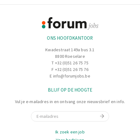
Footer
Informatie
ONS HOOFDKANTOOR
Kwadestraat 149a bus 3.1
8800 Roeselare
T
+32 (0)51 26 75 75
F +32 (0)51 26 75 76
E
info@forumjobs.be
BLIJF OP DE HOOGTE
Vul je e-mailadres in en ontvang onze nieuwsbrief en info.
E-mail
Navigatie
Ik zoek een job
Voor bedrijven