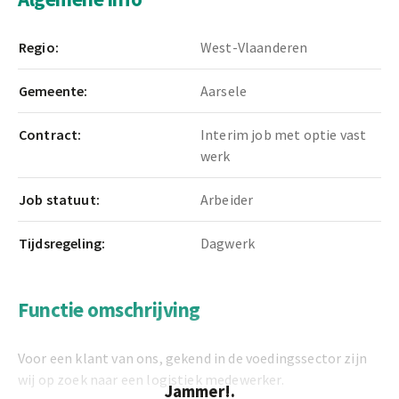
Regio:
West-Vlaanderen
Gemeente:
Aarsele
Contract:
Interim job met optie vast
werk
Job statuut:
Arbeider
Tijdsregeling:
Dagwerk
Functie omschrijving
Voor een klant van ons, gekend in de voedingssector zijn
wij op zoek naar een logistiek medewerker.
Jammer!.