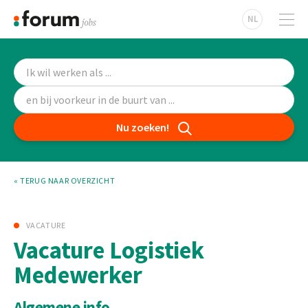
NL
Nu zoeken!
« TERUG NAAR OVERZICHT
VACATURE
Vacature Logistiek
Medewerker
Algemene info