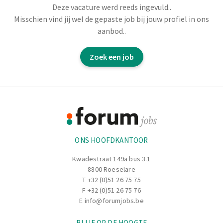
Deze vacature werd reeds ingevuld..
Je zal voornamelijk instaan voor het opvolgen van orders.
Misschien vind jij wel de gepaste job bij jouw profiel in ons
Zodoende draag je jouw steentje bij aan het vlotte verloop
aanbod..
van het productieproces.
Zoek een job
Opstart 4u30 à 5u.
Footer
Informatie
ONS HOOFDKANTOOR
Kwadestraat 149a bus 3.1
8800 Roeselare
T
+32 (0)51 26 75 75
F +32 (0)51 26 75 76
E
info@forumjobs.be
BLIJF OP DE HOOGTE