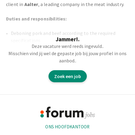
client in
Aalter
, a leading company in the meat industry.
Duties and responsibilities:
Deboning pork and beef according to the required
Jammer!.
specifications
Deze vacature werd reeds ingevuld..
Removing fat, tendons, and bones with precision
Misschien vind jij wel de gepaste job bij jouw profiel in ons
Preparing cuts of meat for further processing or
aanbod..
packaging
Complying with hygiene and safety regulations
Zoek een job
Collaborating with colleagues in a dynamic production
environment
Footer
Informatie
ONS HOOFDKANTOOR