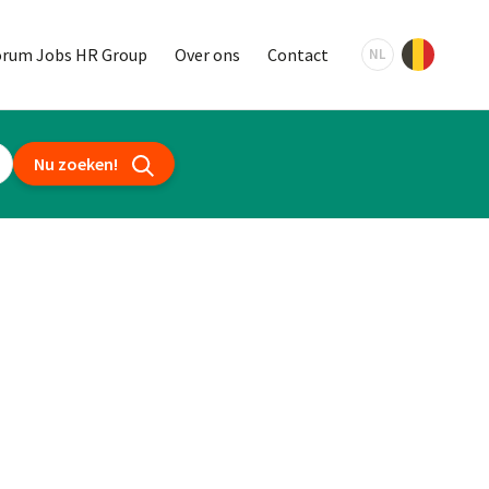
orum Jobs HR Group
Over ons
Contact
NL
Nu zoeken!