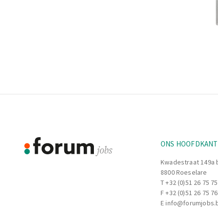
Footer
Informatie
ONS HOOFDKAN
Kwadestraat 149a 
8800 Roeselare
T
+32 (0)51 26 75 75
F +32 (0)51 26 75 76
E
info@forumjobs.