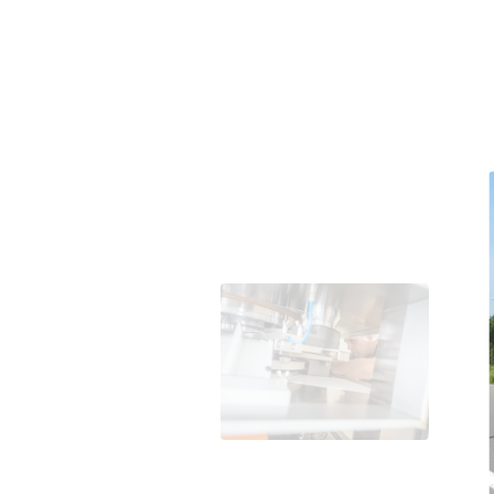
Afbeeldings
galerij