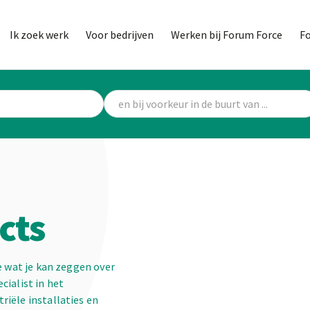
Ik zoek werk
Voor bedrijven
Werken bij Forum Force
F
cts
e wat je kan zeggen over
cialist in het
iële installaties en