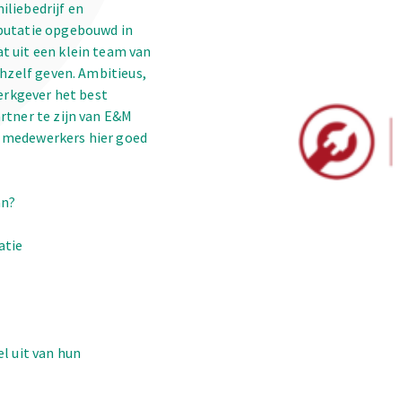
iliebedrijf en
eputatie opgebouwd in
t uit een klein team van
chzelf geven. Ambitieus,
werkgever het best
rtner te zijn van E&M
 medewerkers hier goed
an?
atie
el uit van hun