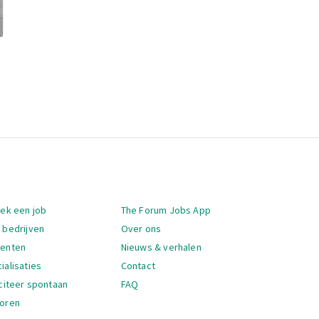
igatie
oek een job
The Forum Jobs App
 bedrijven
Over ons
denten
Nieuws & verhalen
ialisaties
Contact
iciteer spontaan
FAQ
oren