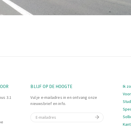
Nav
TOOR
BLIJF OP DE HOOGTE
Ik z
Voor
bus 3.1
Vul je e-mailadres in en ontvang onze
Stu
nieuwsbrief en info.
Spec
E-mail
Soll
be
Kant