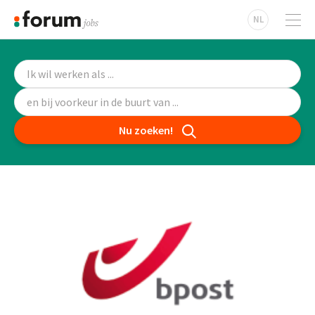
NL
Nu zoeken!