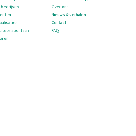
 bedrijven
Over ons
denten
Nieuws & verhalen
ialisaties
Contact
iciteer spontaan
FAQ
oren
igatie