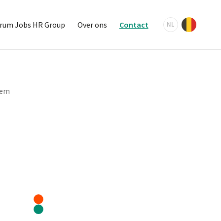
rum Jobs HR Group
Over ons
Contact
NL