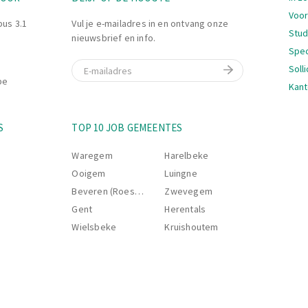
Voor
bus 3.1
Vul je e-mailadres in en ontvang onze
Stu
nieuwsbrief en info.
Spec
E-mail
Soll
be
Kant
Nav
S
TOP 10 JOB GEMEENTES
Waregem
Harelbeke
Ooigem
Luingne
Beveren (Roeselare)
Zwevegem
Gent
Herentals
Wielsbeke
Kruishoutem