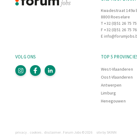
Kwadestraat 149a 
8800 Roeselare
T
+32 (0)51 26 75 75
F +32 (0)51 26 75 76
E
info@forumjobs.
VOLG ONS
TOP 5 PROVINCIE
West-Vlaanderen
Oost-Vlaanderen
Antwerpen
Limburg
Henegouwen
Pagina's
privacy
cookies
disclaimer
Forum Jobs © 2026
site by SKINN
Legaal