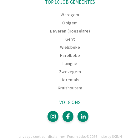
TOP 10 JOB GEMEENTES
Waregem
Ooigem
Beveren (Roeselare)
Gent
Wielsbeke
Harelbeke
Luingne
Zwevegem
Herentals
Kruishoutem
VOLG ONS
Pagina's
privacy
cookies
disclaimer
Forum Jobs © 2026
site by SKINN