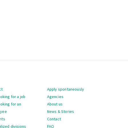
gation
ct
Apply spontaneously
ooking for a job
Agencies
ooking for an
About us
oyee
News & Stories
nts
Contact
lized divisions
FAQ