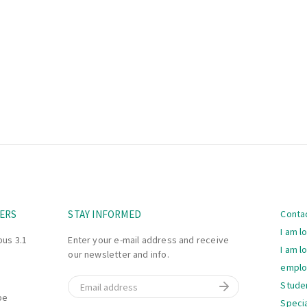
Navi
ERS
STAY INFORMED
Conta
I am l
bus 3.1
Enter your e-mail address and receive
I am l
our newsletter and info.
empl
Email
Stude
be
Specia