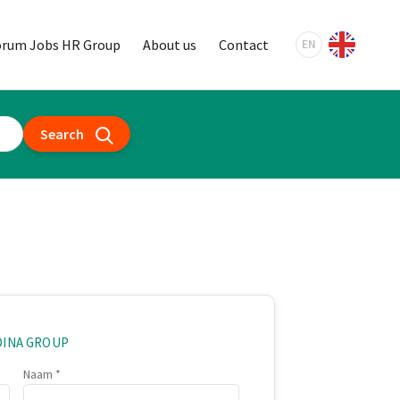
orum Jobs HR Group
About us
Contact
EN
Search
DINA GROUP
Naam