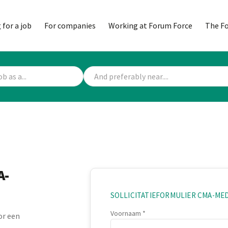
 for a job
For companies
Working at Forum Force
The F
A-
SOLLICITATIEFORMULIER CMA-ME
Voornaam
oor een