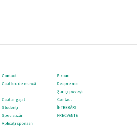
Navigare
Contact
Birouri
Caut loc de muncă
Despre noi
Știri și povești
Caut angajat
Contact
Studenți
ÎNTREBĂRI
Specializări
FRECVENTE
Aplicați sponaan