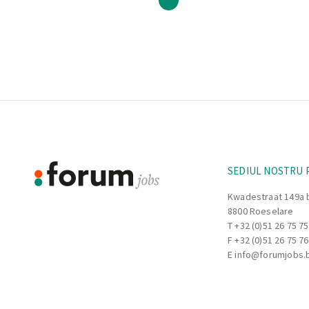
Footer
Informație
SEDIUL NOSTRU 
Kwadestraat 149a 
8800 Roeselare
T
+32 (0)51 26 75 75
F +32 (0)51 26 75 76
E
info@forumjobs.