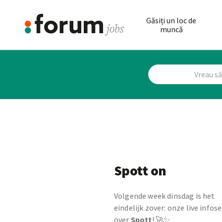
Găsiți un loc de
muncă
Spott on
Volgende week dinsdag is het
eindelijk zover: onze live infose
over
Spott
! 🚀✨