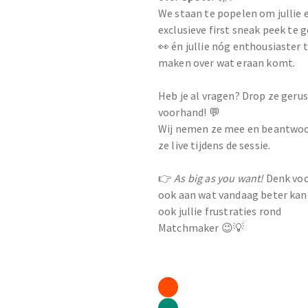
We staan te popelen om jullie 
exclusieve first sneak peek te 
👀 én jullie nóg enthousiaster 
maken over wat eraan komt.
Heb je al vragen? Drop ze geru
voorhand! 💬
Wij nemen ze mee en beantwo
ze live tijdens de sessie.
👉
As big as you want!
Denk voo
ook aan wat vandaag beter kan
ook jullie frustraties rond
Matchmaker 😉💡