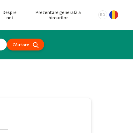
Despre
Prezentare generală a
RO
noi
birourilor
Căutare