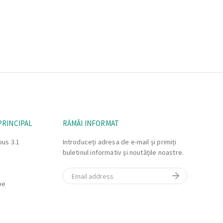
PRINCIPAL
RĂMÂI INFORMAT
bus 3.1
Introduceți adresa de e-mail și primiți
buletinul informativ și noutățile noastre.
Email
be