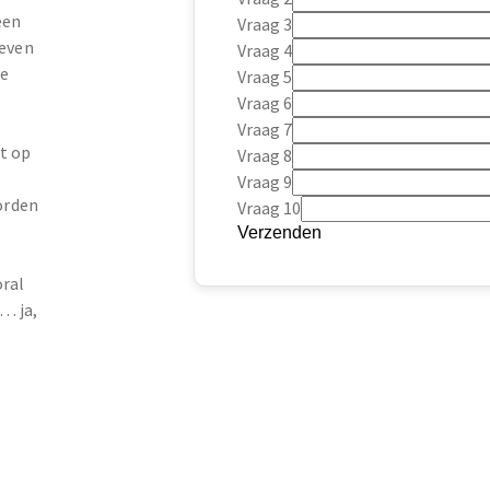
een
Vraag 3
geven
Vraag 4
te
Vraag 5
Vraag 6
Vraag 7
st op
Vraag 8
Vraag 9
orden
Vraag 10
Verzenden
ral
… ja,