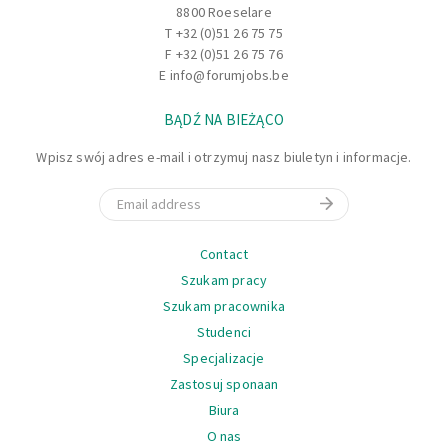
8800 Roeselare
T
+32 (0)51 26 75 75
F +32 (0)51 26 75 76
E
info@forumjobs.be
BĄDŹ NA BIEŻĄCO
Wpisz swój adres e-mail i otrzymuj nasz biuletyn i informacje.
Email
Nawigacja
Contact
Szukam pracy
Szukam pracownika
Studenci
Specjalizacje
Zastosuj sponaan
Biura
O nas