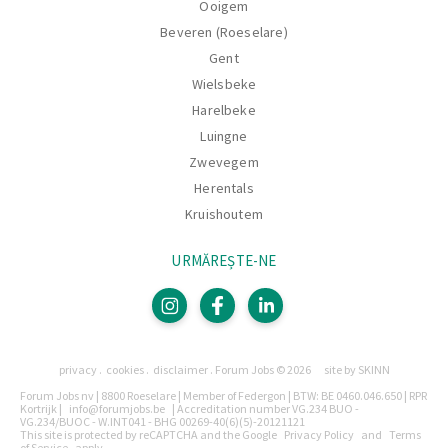
Ooigem
Beveren (Roeselare)
Gent
Wielsbeke
Harelbeke
Luingne
Zwevegem
Herentals
Kruishoutem
URMĂREȘTE-NE
Pagini
privacy
cookies
disclaimer
Forum Jobs © 2026
site by SKINN
Legal
Forum Jobs nv | 8800 Roeselare | Member of Federgon | BTW: BE 0460.046.650 | RPR
Kortrijk |
info@forumjobs.be
| Accreditation number VG.234 BUO -
VG.234/BUOC - W.INT041 - BHG 00269-40(6)(5)-20121121
This site is protected by reCAPTCHA and the Google
Privacy Policy
and
Terms
of Service
apply.