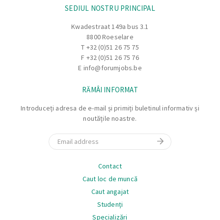
SEDIUL NOSTRU PRINCIPAL
Kwadestraat 149a bus 3.1
8800 Roeselare
T
+32 (0)51 26 75 75
F +32 (0)51 26 75 76
E
info@forumjobs.be
RĂMÂI INFORMAT
Introduceți adresa de e-mail și primiți buletinul informativ și
noutățile noastre.
Email
Navigare
Contact
Caut loc de muncă
Caut angajat
Studenți
Specializări