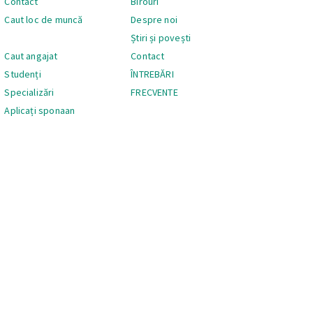
Contact
Birouri
Caut loc de muncă
Despre noi
Știri și povești
Caut angajat
Contact
Studenți
ÎNTREBĂRI
Specializări
FRECVENTE
Aplicați sponaan
Navigare