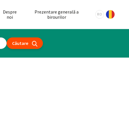
Despre
Prezentare generală a
RO
noi
birourilor
Căutare