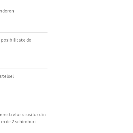
nderen
 posibilitate de
stelsel
restrelor si usilor din
tem de 2 schimburi.