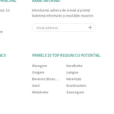
PRINCIPAL
RĂMÂI INFORMAT
bus 3.1
Introduceți adresa de e-mail și primiți
buletinul informativ și noutățile noastre.
Email
be
NCII
PRIMELE 10 TOP REGIUNI CU POTENTIAL
Waregem
Harelbeke
Ooigem
Luingne
Beveren (Roeselare)
Herentals
Gent
Kruishoutem
Wielsbeke
Zwevegem