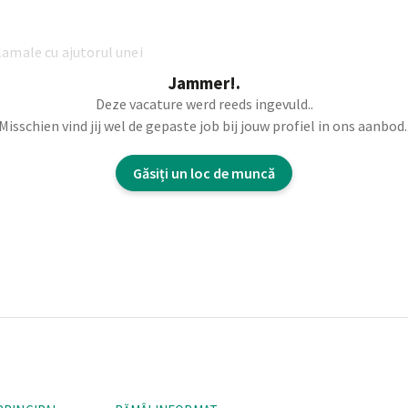
amale cu ajutorul unei
Jammer!.
Deze vacature werd reeds ingevuld..
Misschien vind jij wel de gepaste job bij jouw profiel in ons aanbod.
si finisaj
Găsiți un loc de muncă
etat, ungerea pieselor,
elor etc.