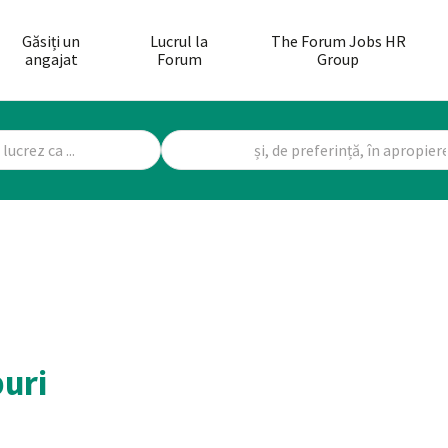
Găsiți un
Lucrul la
The Forum Jobs HR
angajat
Forum
Group
buri