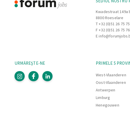
SEDIUL NOSTRU 
Kwadestraat 149a 
8800 Roeselare
T
+32 (0)51 26 75 75
F +32 (0)51 26 75 76
E
info@forumjobs.
URMĂREȘTE-NE
PRIMELE 5 PROVI
West-Vlaanderen
Oost-Vlaanderen
Antwerpen
Limburg
Henegouwen