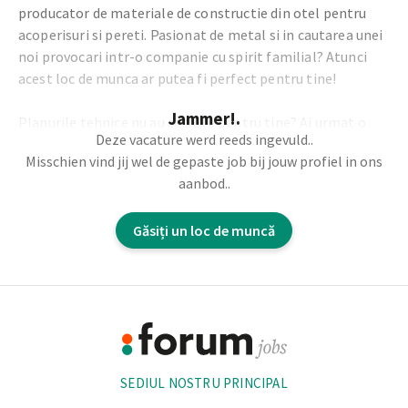
producator de materiale de constructie din otel pentru
acoperisuri si pereti. Pasionat de metal si in cautarea unei
noi provocari intr-o companie cu spirit familial? Atunci
acest loc de munca ar putea fi perfect pentru tine!
Jammer!.
Planurile tehnice nu au secrete pentru tine? Ai urmat o
Deze vacature werd reeds ingevuld..
pregatire tehnica? Atunci esti
Operatorul la masina de
Misschien vind jij wel de gepaste job bij jouw profiel in ons
indoit tabla
pe care il cautam!
aanbod..
Cateva dintre sarcinile tale:
Găsiți un loc de muncă
Esti priceput in interpretarea desenelor tehnice.
Reglezi masina de indoit tabla atat mecanic, cat si
Footer
electronic, pentru a obtine produsele cu unghiurile si
dimensiunile corecte.
Informație
Te asiguri ca cerintele de calitate sunt respectate.
Esti responsabil pentru ambalarea produsului conform
SEDIUL NOSTRU PRINCIPAL
instructiunilor, etichetarea coletului si transportul
comenzii in depozitul de produse finite.