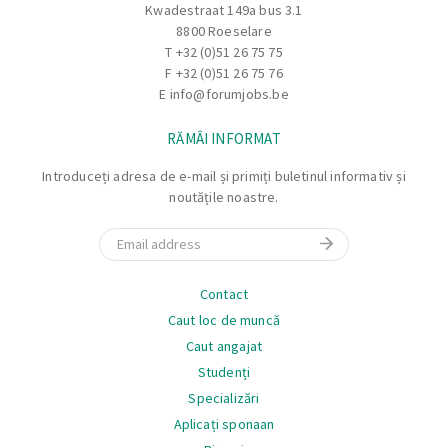
Kwadestraat 149a bus 3.1
Inchizi bonul de productie in SAP pentru ca produsele
8800 Roeselare
finite sa fie introduse in stoc.
T
+32 (0)51 26 75 75
Asezi produsul finit in locul corespunzator din depozitul
F +32 (0)51 26 75 76
de produse finite.
E
info@forumjobs.be
RĂMÂI INFORMAT
Introduceți adresa de e-mail și primiți buletinul informativ și
noutățile noastre.
Email
Navigare
Contact
Caut loc de muncă
Caut angajat
Studenți
Specializări
Aplicați sponaan