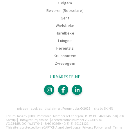
Ooigem
Beveren (Roeselare)
Gent
Wielsbeke
Harelbeke
Luingne
Herentals
Kruishoutem
Zwevegem
URMĂREȘTE-NE
Pagini
privacy
cookies
disclaimer
Forum Jobs © 2026
site by SKINN
Legal
Forum Jobs nv | 8800 Roeselare | Member of Federgon | BTW: BE 0460.046.650 | RPR
Kortrijk |
info@forumjobs.be
| Accreditation number VG.234 BUO -
VG.234/BUOC - W.INT041 - BHG 00269-40(6)(5)-20121121
This site is protected by reCAPTCHA and the Google
Privacy Policy
and
Terms