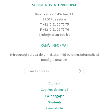
SEDIUL NOSTRU PRINCIPAL
Miercuri/vineri: 6:00 – 14:00
Kwadestraat 149a bus 3.1
8800 Roeselare
T
+32 (0)51 26 75 75
F +32 (0)51 26 75 76
E
info@forumjobs.be
RĂMÂI INFORMAT
Introduceți adresa de e-mail și primiți buletinul informativ și
noutățile noastre.
Email
Navigare
Contact
Caut loc de muncă
Caut angajat
Studenți
Specializări