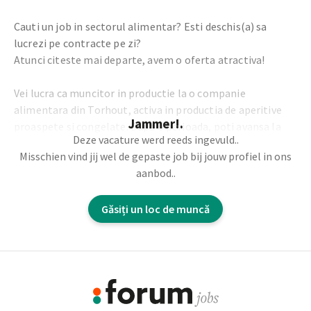
Cauti un job in sectorul alimentar? Esti deschis(a) sa
lucrezi pe contracte pe zi?
Atunci citeste mai departe, avem o oferta atractiva!
Vei lucra ca muncitor in productie la o companie
alimentara din Torhout, activa in productia de aperitive
Jammer!.
proaspete si congelate. Dupa o perioada, poti avansa la
Deze vacature werd reeds ingevuld..
rolul de responsabil de productie.
Misschien vind jij wel de gepaste job bij jouw profiel in ons
aanbod..
Sarcinile tale:
Găsiți un loc de muncă
Asamblarea aperitivelor
Umplerea aperitivelor
Impachetarea aperitivelor
Footer
Programul tau atractiv:
Informație
Luni/marti/joi: 8:00 – 16:30