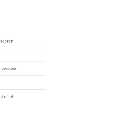
nderen
mczasowa
stelsel