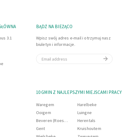
ie zmiany (od 5.00 lub
 GŁÓWNA
BĄDŹ NA BIEŻĄCO
aj sie zlozyc aplikacji
bus 3.1
Wpisz swój adres e-mail i otrzymuj nasz
biuletyn i informacje.
 tu pracowal!
Email
be
10 GMIN Z NAJLEPSZYMI MIEJSCAMI PRACY
Waregem
Harelbeke
Ooigem
Luingne
Beveren (Roeselare)
Herentals
Gent
Kruishoutem
Wielsbeke
Zwevegem