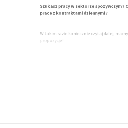
Szukasz pracy w sektorze spozywczym? C
prace z kontraktami dziennymi?
W takim razie koniecznie czytaj dalej, mam
propozycje!
Bedziesz pracowac jako pracownik produkcji
Torhout, zajmujacej sie produkcja swiezych
Do Twoich zadan nalezec bedzie:
przygotowywanie przekasek
wypelnianie przekasek sosem
pakowanie przekasek
Footer
Informacje