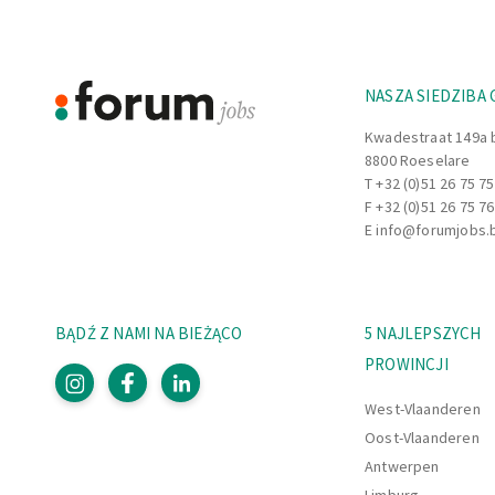
Twoje godziny pracy:
W tej firmie mozesz równiez pracowac na dw
13.00) oraz w nocy (od 21.00).
NASZA SIEDZIBA
Czy ta praca brzmi jak cos dla Ciebie? Nie wah
Kwadestraat 149a 
8800 Roeselare
juz dzis, kto wie, moze juz wkrótce bedziesz
T
+32 (0)51 26 75 75
F +32 (0)51 26 75 76
E
info@forumjobs.
BĄDŹ Z NAMI NA BIEŻĄCO
5 NAJLEPSZYCH
PROWINCJI
West-Vlaanderen
Oost-Vlaanderen
Antwerpen