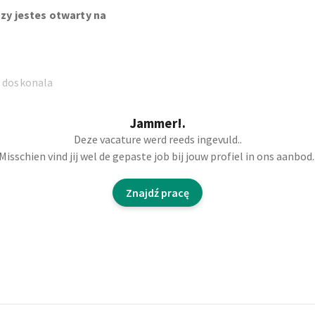
zy jestes otwarty na
y doskonala
Jammer!.
 w firmie spozywczej w
Deze vacature werd reeds ingevuld..
 i mrozonych przekasek.
Misschien vind jij wel de gepaste job bij jouw profiel in ons aanbod.
Znajdź pracę