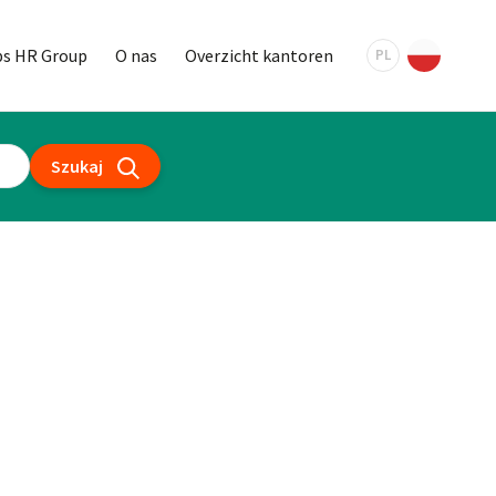
bs HR Group
O nas
Overzicht kantoren
PL
Szukaj