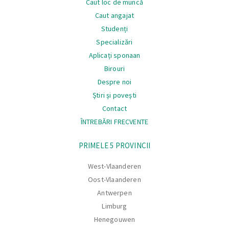
Caut loc de muncă
Caut angajat
Studenți
Specializări
Aplicați sponaan
Birouri
Despre noi
Știri și povești
Contact
ÎNTREBĂRI FRECVENTE
Navigare
PRIMELE 5 PROVINCII
West-Vlaanderen
Oost-Vlaanderen
Antwerpen
Limburg
Henegouwen