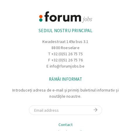
Footer
Informație
SEDIUL NOSTRU PRINCIPAL
Kwadestraat 149a bus 3.1
8800 Roeselare
T
+32 (0)51 26 75 75
F +32 (0)51 26 75 76
E
info@forumjobs.be
RĂMÂI INFORMAT
Introduceți adresa de e-mail și primiți buletinul informativ și
noutățile noastre.
Email
Navigare
Contact