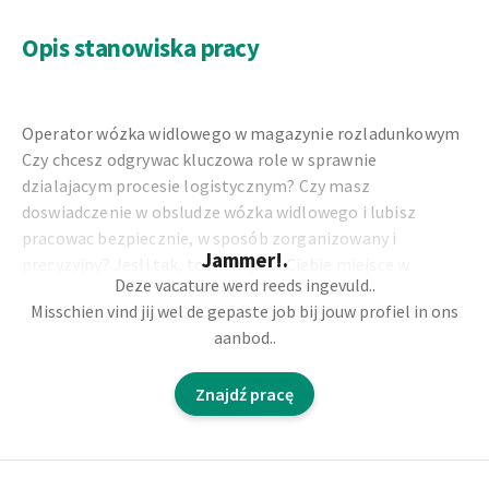
Opis stanowiska pracy
Operator wózka widlowego w magazynie rozladunkowym
Czy chcesz odgrywac kluczowa role w sprawnie
dzialajacym procesie logistycznym? Czy masz
doswiadczenie w obsludze wózka widlowego i lubisz
pracowac bezpiecznie, w sposób zorganizowany i
Jammer!.
precyzyjny? Jesli tak, to mamy dla Ciebie miejsce w
Deze vacature werd reeds ingevuld..
magazynie rozladunkowym firmy Unilin.
Misschien vind jij wel de gepaste job bij jouw profiel in ons
aanbod..
Czym bedziesz sie zajmowac?
Jako operator wózka widlowego dbasz o plynnosc
Znajdź pracę
przeplywu logistycznego. Odpowiadasz za bezpieczny i
sprawny rozladunek surowców z przyjezdzajacych
ciezarówek oraz zapewniasz ich prawidlowe
Footer
rozmieszczenie w magazynie. Bardzo wazna jest tu