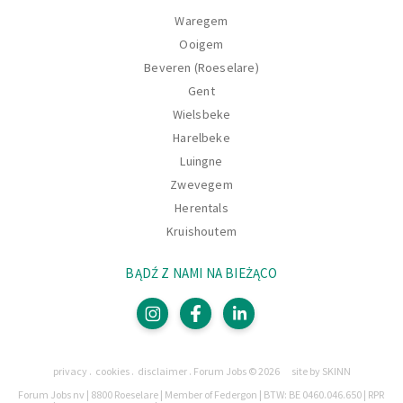
Waregem
Ooigem
Beveren (Roeselare)
Gent
Wielsbeke
Harelbeke
Luingne
Zwevegem
Herentals
Kruishoutem
BĄDŹ Z NAMI NA BIEŻĄCO
Strony
privacy
cookies
disclaimer
Forum Jobs © 2026
site by SKINN
Prawnie
Forum Jobs nv | 8800 Roeselare | Member of Federgon | BTW: BE 0460.046.650 | RPR