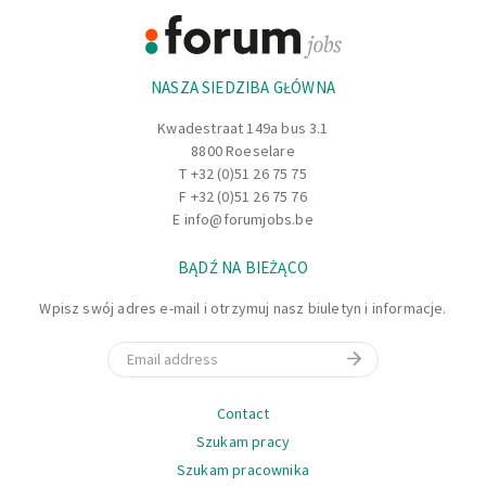
orientacja przestrzenna! (na wzór Tetrisa)
Informacje
Ponadto zadbasz o prawidlowa rejestracje
NASZA SIEDZIBA GŁÓWNA
administracyjna wszystkich przychodzacych towarów.
Dzieki Twojej dokladnosci w magazynie panuje porzadek, a
Kwadestraat 149a bus 3.1
zespól moze efektywnie kontynuowac prace.
8800 Roeselare
T
+32 (0)51 26 75 75
F +32 (0)51 26 75 76
E
info@forumjobs.be
BĄDŹ NA BIEŻĄCO
Wpisz swój adres e-mail i otrzymuj nasz biuletyn i informacje.
Email
Nawigacja
Contact
Szukam pracy
Szukam pracownika