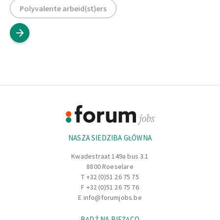
Polyvalente arbeid(st)ers
Footer
Informacje
NASZA SIEDZIBA GŁÓWNA
Kwadestraat 149a bus 3.1
8800 Roeselare
T
+32 (0)51 26 75 75
F +32 (0)51 26 75 76
E
info@forumjobs.be
BĄDŹ NA BIEŻĄCO