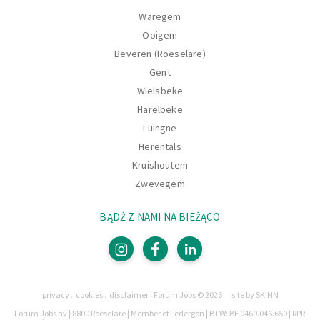
Waregem
Ooigem
Beveren (Roeselare)
Gent
Wielsbeke
Harelbeke
Luingne
Herentals
Kruishoutem
Zwevegem
BĄDŹ Z NAMI NA BIEŻĄCO
Strony
privacy
cookies
disclaimer
Forum Jobs © 2026
site by SKINN
Prawnie
Forum Jobs nv | 8800 Roeselare | Member of Federgon | BTW: BE 0460.046.650 | RPR