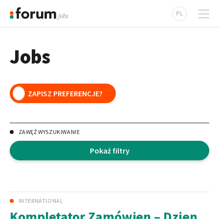
PL
Jobs
ZAWĘŹ WYSZUKIWANIE
Pokaż filtry
INTERNATIONAL
Kompletator Zamówien – Dzien