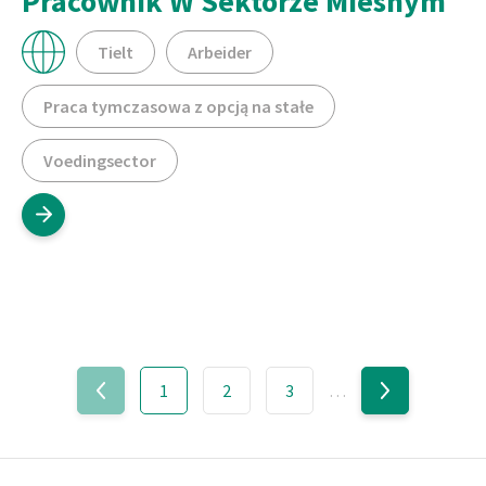
Pracownik W Sektorze Miesnym
Tielt
Arbeider
Praca tymczasowa z opcją na stałe
Voedingsector
1
2
3
…
Footer