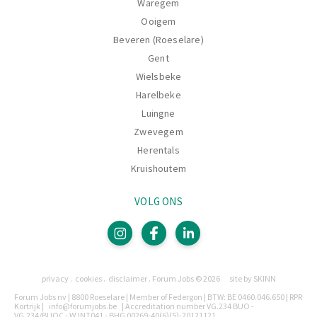
Waregem
Ooigem
Beveren (Roeselare)
Gent
Wielsbeke
Harelbeke
Luingne
Zwevegem
Herentals
Kruishoutem
VOLG ONS
Pagina's
privacy
cookies
disclaimer
Forum Jobs © 2026
site by SKINN
Legaal
Forum Jobs nv | 8800 Roeselare | Member of Federgon | BTW: BE 0460.046.650 | RPR
Kortrijk |
info@forumjobs.be
| Accreditation number VG.234 BUO -
VG.234/BUOC - W.INT041 - BHG 00269-40(6)(5)-20121121