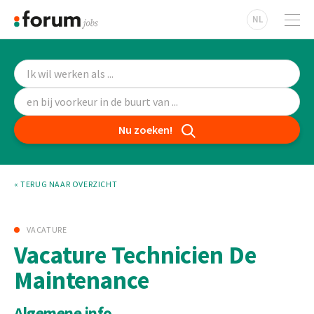
NL
Nu zoeken!
« TERUG NAAR OVERZICHT
VACATURE
Vacature Technicien De
Maintenance
Algemene info