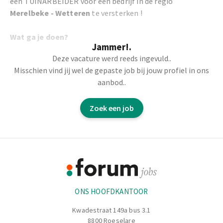
een TUINARBEIDER voor een bedrijf in de regio
Merelbeke - Wetteren
te versterken !
Wat ga je doen?
Jammer!.
Deze vacature werd reeds ingevuld..
-
Plaatsen
van kunstgras en constructies;
Misschien vind jij wel de gepaste job bij jouw profiel in ons
aanbod..
-
Assisteren
bij het aanvoeren van materialen;
Zoek een job
- Regelmatig
klantencontact
waarbij een goede
beheersing van het Nederlands essentieel is;
Footer
- Werken in daguren van
7 tot 16u.
Informatie
ONS HOOFDKANTOOR
Kwadestraat 149a bus 3.1
8800 Roeselare