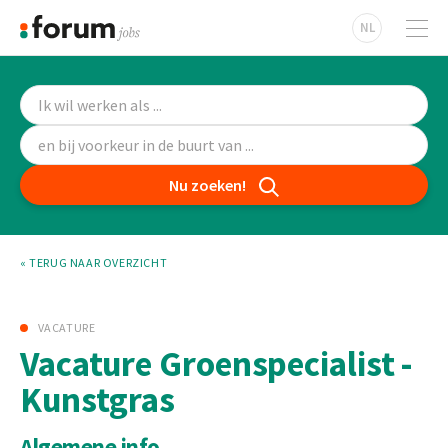
NL
Nu zoeken!
« TERUG NAAR OVERZICHT
VACATURE
Vacature Groenspecialist -
Kunstgras
Algemene info